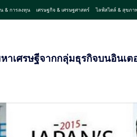
ิน & การลงทุน
เศรษฐกิจ & เศรษฐศาสตร์
ไลฟ์สไตล์ & สุขภา
าเศรษฐีจากกลุ่มธุรกิจบนอินเตอ