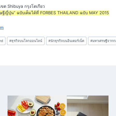
เขต Shibuya กรุงโตเกียว
ษฐีญี่ปุ่น” ฉบับเต็มได้ที่ FORBES THAILAND ฉบับ MAY 2015
om
nd
#
ธุรกิจบนโลกออนไลน์
#
นักธุรกิจบนอินเตอร์เน็ต
#
มหาเศรษฐีจากกลุ