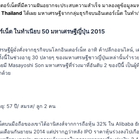
นอินเตอร์เน็ตที่มีความฝันอยากจะประสบความสำเร็จ มาลองดูข้อมูล
 Thailand
ได้เผย มหาเศรษฐีจากกลุ่มธุรกิจบนอินเตอร์เน็ต ในทำเ
ร์เน็ต ในทำเนียบ 50 มหาเศรษฐีญี่ปุ่น 2015
ษฐีผู้มั่งคั่งจากธุรกิจบนโลกอินเตอร์เน็ท อาทิ ค้าปลีกออนไลน์, 
งนี้ในช่วงอายุ 30 ปลายๆ ของมหาเศรษฐีชาวญี่ปุ่นเหล่านั้นร่ำรว
Masayoshi Son มหาเศรษฐีที่ร่วงมาที่อันดับ 2 ของปีนี้ เป็นผู้ที
กด้วย
ุ: 57 ปี/ สมรส/ ลูก 2 คน
เน็ตบนมือถือของเขาได้อานิสงส์จากการถือหุ้น 32% ใน Alibaba ยั
เดือนกันยายน 2014 แต่ปรากฏว่าหลัง IPO ราคาหุ้นร่วงลงไปเกือบ