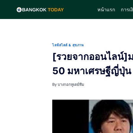
Skip
หน้าแรก
การเง
to
content
ไลฟ์สไตล์ & สุขภาพ
[รวยจากออนไลน์]มห
50 มหาเศรษฐีญี่ปุ่น
By
บางกอกทูเดย์ทีม