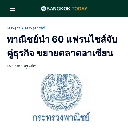
Skip
to
content
เศรษฐกิจ & เศรษฐศาสตร์
พาณิชย์นำ 60 แฟรนไชส์จับ
คู่ธุรกิจ ขยายตลาดอาเซียน
By
บางกอกทูเดย์ทีม