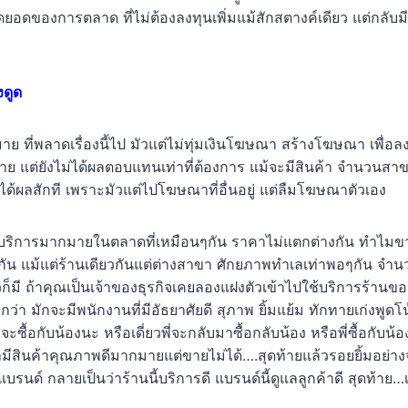
สุดยอดของการตลาด ที่ไม่ต้องลงทุนเพิ่มแม้สักสตางค์เดียว แต่กล
งดูด
มาย ที่พลาดเรื่องนี้ไป มัวแต่ไม่ทุ่มเงินโฆษณา สร้างโฆษณา เพื่อ
 แต่ยังไม่ได้ผลตอบแทนเท่าที่ต้องการ แม้จะมีสินค้า จำนวน
ได้ผลสักที เพราะมัวแต่ไปโฆษณาที่อื่นอยู่ แต่ลืมโฆษณาตัวเอง
ละบริการมากมายในตลาดที่เหมือนๆกัน ราคาไม่แตกต่างกัน ทำไมขายด
วกัน แม้แต่ร้านเดียวกันแต่ต่างสาขา ศักยภาพทำเลเท่าพอๆกัน จำ
วก็มี ถ้าคุณเป็นเจ้าของธุรกิจเคยลองแฝงตัวเข้าไปใช้บริการร้านข
่า มักจะมีพนักงานที่มีอัธยาศัยดี สุภาพ ยิ้มแย้ม ทักทายเก่งพูดโน
่จะซื้อกับน้องนะ หรือเดี่ยวพี่จะกลับมาซื้อกลับน้อง หรือพี่ซื้อกับน้
่ามีสินค้าคุณภาพดีมากมายแต่ขายไม่ได้….สุดท้ายแล้วรอยยิ้มอย่
รนด์ กลายเป็นว่าร้านนี้บริการดี แบรนด์นี้ดูแลลูกค้าดี สุดท้าย…เล