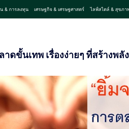
ิน & การลงทุน
เศรษฐกิจ & เศรษฐศาสตร์
ไลฟ์สไตล์ & สุขภา
าดขั้นเทพ เรื่องง่ายๆ ที่สร้างพล