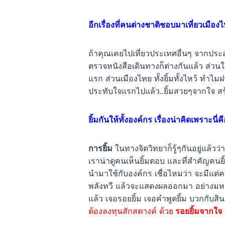
อีกเรื่องที่คนต่างชาติชอบมาเที่ยวเมื
ถ้าคุณเคยไปเที่ยวประเทศอื่นๆ จากประสบ
ตรวจหนังสือเดินทางก็ต่างกันแล้ว ส่วน
แรก ส่วนเมืองไทย ทั้งยิ้มทั้งไหว้ ทำไม
ประทับใจแรกไปแล้ว..ยิ้มสวยๆจากใจ สร้
ยิ้มกันให้ทั้งองค์กร เรื่องน่าคิดเพราะนี
การยิ้ม
ในทางจิตวิทยาก็รู้ๆกันอยู่แล้วว่
เราน่าดูคนเห็นยิ้มตอบ และที่สำคัญคนย
นำมาใช้กับองค์กร เชื่อไหมว่า จะมีแ
พลังทวี แล้วจะแสดงผลออกมา อย่างมหา
แล้ว เจอรอยยิ้ม เจอคำพูดยิ้ม บวกกับ
ต้องลงทุนสักสตางค์ ด้วย
รอยยิ้มจากใจ