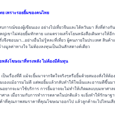
องไทย เพราะรอยยิ้มของคนไทย
การณ์ของผู้เขียนเอง อย่างไปเที่ยวจีนและไต้หวันมา สิ่งที่ต่างก
ใหญ่เขาไม่ค่อยยิ้มทักทาย แถมตรวจเสร็จโยนหนังสือเดินทางให้อี
ฝรั่งจึงชอบมา…อย่างอื่นไม่รู้หละที่เที่ยว ผู้คนภายในประเทศ สินค้
างมูลค่าทางใจ ไม่ต้องลงทุนเป็นเงินสักสตางค์เดียว
่คือพลังโฆษณาที่ทรงพลัง ไม่ต้องมีต้นทุน
า เป็นเรื่องที่ดี แม้จะยิ้มมาจากจิตใจจริงๆหรือยิ้มด้วยสมองสั่งให้
ิ้มเองแม้อารมไม่ดี แต่พอยิ้มแล้วกลับทำให้ใจเย็นและอารมดีขึ้น
ต่คนอยากจะมาใช้บริการ การยิ้มอาจจะไม่ทำให้เกิดผลแบบมหาศา
ศาล เมื่อรวมกับการทำการตลาดในปกติแล้ว จะยิ่งทำให้รักษาฐาน
สินค้าที่คุณภาพสมราคาที่คุณโฆษณาออกไป แล้วลูกค้าจะไปไหนเสี