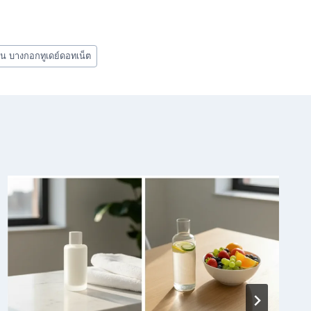
น บางกอกทูเดย์ดอทเน็ต