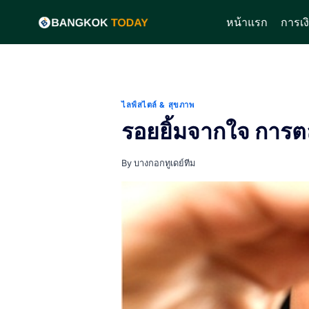
Skip
หน้าแรก
การเง
to
content
ไลฟ์สไตล์ & สุขภาพ
รอยยิ้มจากใจ การตล
By
บางกอกทูเดย์ทีม