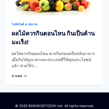
ไลฟ์สไตล์ & สุขภาพ
ผลไม้ควรกินตอนไหน กินเป็นต้าน
มะเร็ง!
ผลไม้ควรกินตอนไหน ควรกินก่อนหรือหลังอาหาร
เมื่อกินได้ถูกเวลาและประเภทที่ให้คุณประโยชน์
แล้ว ช่วยให้ร…
ผล
อ่านต่อ
ไม้
ควร
กิน
ตอน
ไหน
กิน
© 2026 BANGKOKTODAY.net All rights reserved.
เป็น