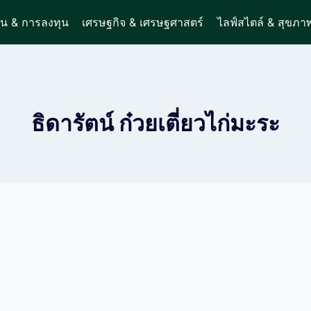
ิน & การลงทุน
เศรษฐกิจ & เศรษฐศาสตร์
ไลฟ์สไตล์ & สุขภา
ธิดารัตน์ ก๋วยเตี่ยวไก่มะระ