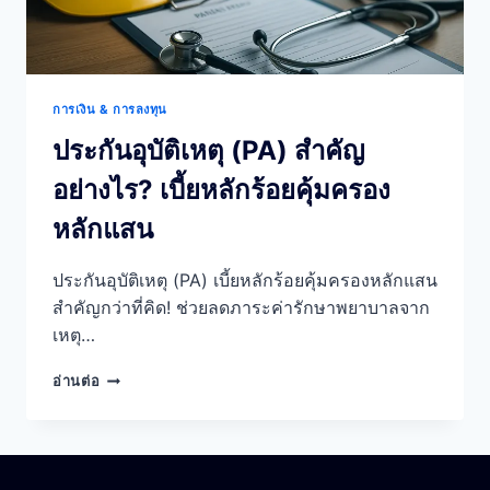
การเงิน & การลงทุน
ประกันอุบัติเหตุ (PA) สำคัญ
อย่างไร? เบี้ยหลักร้อยคุ้มครอง
หลักแสน
ประกันอุบัติเหตุ (PA) เบี้ยหลักร้อยคุ้มครองหลักแสน
สำคัญกว่าที่คิด! ช่วยลดภาระค่ารักษาพยาบาลจาก
เหตุ…
ประกัน
อ่านต่อ
อุบัติเหตุ
(PA)
สำคัญ
อย่างไร?
เบี้ย