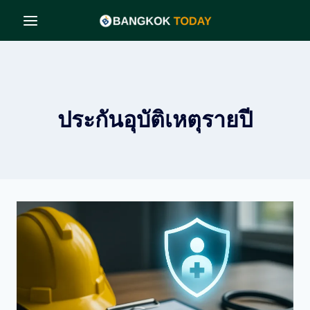
Skip
to
content
ประกันอุบัติเหตุรายปี