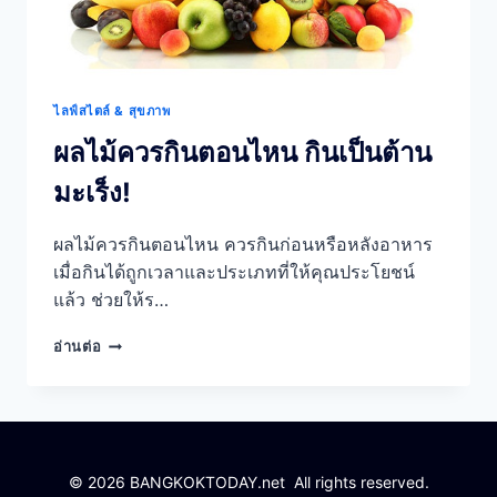
ไลฟ์สไตล์ & สุขภาพ
ผลไม้ควรกินตอนไหน กินเป็นต้าน
มะเร็ง!
ผลไม้ควรกินตอนไหน ควรกินก่อนหรือหลังอาหาร
เมื่อกินได้ถูกเวลาและประเภทที่ให้คุณประโยชน์
แล้ว ช่วยให้ร…
ผล
อ่านต่อ
ไม้
ควร
กิน
ตอน
ไหน
กิน
© 2026 BANGKOKTODAY.net All rights reserved.
เป็น