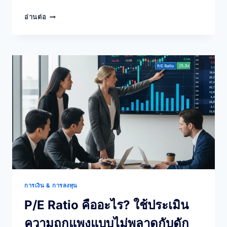
EPS
อ่านต่อ
คือ
อะไร?
ทำไม
กำไร
ต่อ
หุ้น
ต้อง
ดู
ร่วม
กับ
จำนวน
หุ้น
และ
การ
เติบโต
การเงิน & การลงทุน
P/E Ratio คืออะไร? ใช้ประเมิน
ความถูกแพงแบบไม่พลาดกับดัก