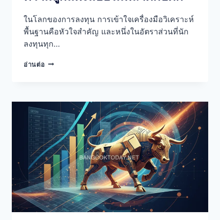
ในโลกของการลงทุน การเข้าใจเครื่องมือวิเคราะห์
พื้นฐานคือหัวใจสำคัญ และหนึ่งในอัตราส่วนที่นัก
ลงทุนทุก…
P/E
อ่านต่อ
RATIO
คือ
อะไร?
ใช้
ประเมิน
ความ
ถูก
แพง
แบบ
ไม่
พลาด
กับ
ดัก