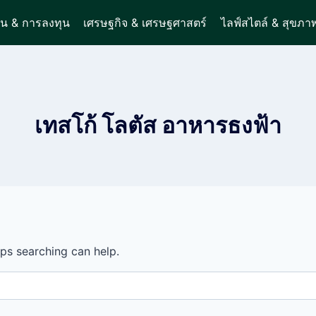
ิน & การลงทุน
เศรษฐกิจ & เศรษฐศาสตร์
ไลฟ์สไตล์ & สุขภา
เทสโก้ โลตัส อาหารธงฟ้า
aps searching can help.