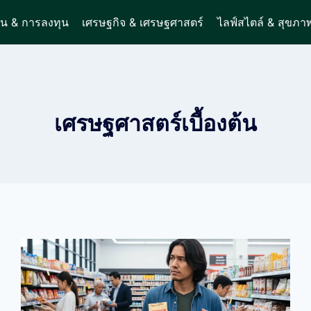
ิน & การลงทุน
เศรษฐกิจ & เศรษฐศาสตร์
ไลฟ์สไตล์ & สุขภา
เศรษฐศาสตร์เบื้องต้น