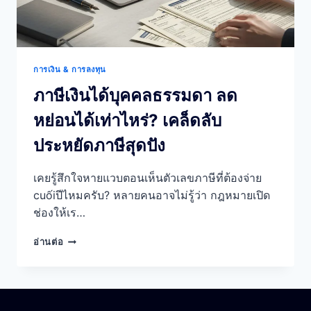
การเงิน & การลงทุน
ภาษีเงินได้บุคคลธรรมดา ลด
หย่อนได้เท่าไหร่? เคล็ดลับ
ประหยัดภาษีสุดปัง
เคยรู้สึกใจหายแวบตอนเห็นตัวเลขภาษีที่ต้องจ่าย
cuốiปีไหมครับ? หลายคนอาจไม่รู้ว่า กฎหมายเปิด
ช่องให้เร…
ภาษี
อ่านต่อ
เงิน
ได้
บุคคล
ธรรมดา
ลด