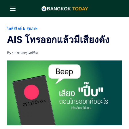
Skip
to
content
ไลฟ์สไตล์ & สุขภาพ
AIS โทรออกแล้วมีเสียงดัง
By
บางกอกทูเดย์ทีม