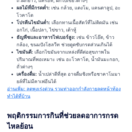
ถั่วฝักยาว, แครอท, ผักใบเขียวต่างๆ
ผลไม้ที่มีกรดต่ำ:
เช่น กล้วย, แตงโม, แคนตาลูป, อะ
โวคาโด
โปรตีนไขมันต่ำ:
เลือกทานเนื้อสัตว์ที่ไม่ติดมัน เช่น
อกไก่, เนื้อปลา, ไข่ขาว, เต้าหู้
ธัญพืชและอาหารไฟเบอร์สูง:
เช่น ข้าวโอ๊ต, ข้าว
กล้อง, ขนมปังโฮลวีท ช่วยดูดซับกรดส่วนเกินได้
ไขมันดี:
เลือกไขมันจากแหล่งที่ดีต่อสุขภาพใน
ปริมาณที่พอเหมาะ เช่น อะโวคาโด, น้ำมันมะกอก,
ถั่วต่างๆ
เครื่องดื่ม:
น้ำเปล่าดีที่สุด อาจดื่มชิงหรือชาคาโมมา
ยล์ที่ไม่มีคาเฟอีนได้
อ่านเพิ่ม: ลดพุงเร่งด่วน รวมท่าออกกำลังกายลดหน้าท้อง
ทำได้ที่บ้าน
พฤติกรรมการกินที่ช่วยลดอาการกรด
ไหลย้อน