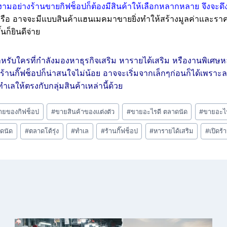
งงามอย่างร้านขายกิฟช็อปก็ต้องมีสินค้าให้เลือกหลากหลาย
จึงจะดึ
หรือ อาจจะมีแบบสินค้าแฮนเมคมาขายยิ่งทำให้สร้างมูลค่าและราคาได
ก็ยินดีจ่าย
หรับใครที่กำลังมองหาธุรกิจเสริม หารายได้เสริม หรืองานพิเศษห
ร้านกิ๊ฟช็อปก็น่าสนใจไม่น้อย อาจจะเริ่มจากเล็กๆก่อนก็ได้เพราะ
ำเลให้ตรงกับกลุ่มสินค้าเหล่านี้ด้วย
ายของกิฟช็อป
#
ขายสินค้าของแต่งตัว
#
ขายอะไรดี ตลาดนัด
#
ขายอะไร
ดนัด
#
ตลาดโต้รุ่ง
#
ทำเล
#
ร้านกิ๊ฟช็อป
#
หารายได้เสริม
#
เปิดร