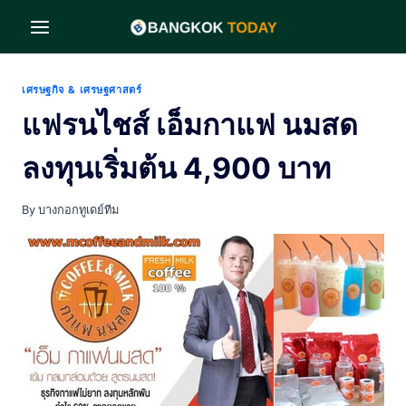
Skip
to
content
เศรษฐกิจ & เศรษฐศาสตร์
แฟรนไชส์ เอ็มกาแฟ นมสด
ลงทุนเริ่มต้น 4,900 บาท
By
บางกอกทูเดย์ทีม