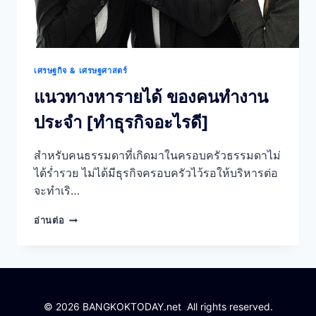
เศรษฐกิจ & เศรษฐศาสตร์
แนวทางหารายได้ ของคนทำงาน
ประจำ [ทำธุรกิจอะไรดี]
สำหรับคนธรรมดาที่เกิดมาในครอบครัวธรรมดาไม่
ได้ร่ำรวย ไม่ได้มีธุรกิจครอบครัวไว้รอให้บริหารต่อ
จะทำเริ…
แนวทาง
อ่านต่อ
หา
ราย
ได้
ของ
คน
ทำงาน
© 2026 BANGKOKTODAY.net All rights reserved.
ประจำ