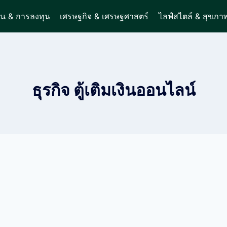
ิน & การลงทุน
เศรษฐกิจ & เศรษฐศาสตร์
ไลฟ์สไตล์ & สุขภา
ธุรกิจ ตู้เติมเงินออนไลน์