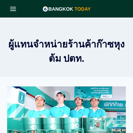
Skip
to
content
ผู้แทนจำหน่ายร้านค้าก๊าซหุง
ต้ม ปตท.