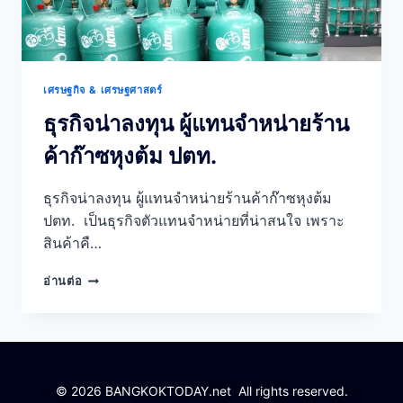
เศรษฐกิจ & เศรษฐศาสตร์
ธุรกิจน่าลงทุน ผู้แทนจำหน่ายร้าน
ค้าก๊าซหุงต้ม ปตท.
ธุรกิจน่าลงทุน ผู้แทนจำหน่ายร้านค้าก๊าซหุงต้ม
ปตท. เป็นธุรกิจตัวแทนจำหน่ายที่น่าสนใจ เพราะ
สินค้าคื…
ธุรกิจ
อ่านต่อ
น่า
ลงทุน
ผู้
แทน
จำหน่าย
ร้าน
© 2026 BANGKOKTODAY.net All rights reserved.
ค้า