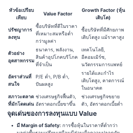
หัวข้อเปรียบ
Growth Factor (หุ้น
Value Factor
เทียบ
เติบโต)
ซื้อบริษัทที่ดีในราคา
ปรัชญาการ
ซื้อบริษัทที่มีศักยภาพ
ที่เหมาะสมหรือต่ำ
ลงทุน
เติบโตสูง แม้ราคาสูง
กว่ามูลค่า
ธนาคาร, พลังงาน,
เทคโนโลยี,
ตัวอย่าง
สินค้าอุปโภคบริโภค
อีคอมเมิร์ซ,
อุตสาหกรรม
ที่จำเป็น
นวัตกรรมการแพทย์
รายได้และกำไร
อัตราส่วนที่
P/E ต่ำ, P/B ต่ำ,
เติบโตสูง, คาดการณ์
สนใจ
ปันผลสูง
ในอนาคต
สภาวะตลาด
ช่วงเศรษฐกิจฟื้นตัว,
ช่วงเศรษฐกิจขยาย
ที่มักโดดเด่น
อัตราดอกเบี้ยขาขึ้น
ตัว, อัตราดอกเบี้ยต่ำ
จุดเด่นของการลงทุนแบบ Value
มี Margin of Safety:
การซื้อหุ้นในราคาที่ต่ำกว่า
มูลค่าพื้นฐานเปรียบเสมือนมีส่วนเผื่อความปลอดภัย