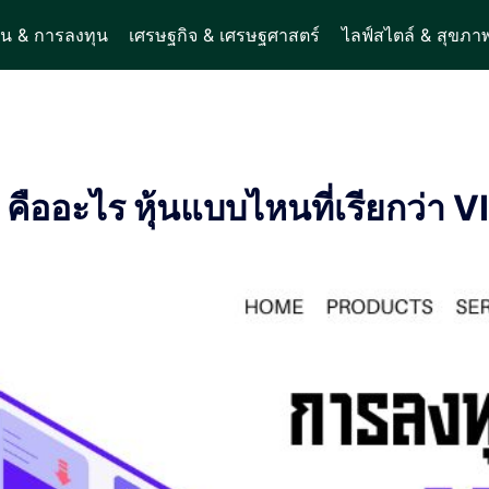
ิน & การลงทุน
เศรษฐกิจ & เศรษฐศาสตร์
ไลฟ์สไตล์ & สุขภา
ืออะไร หุ้นแบบไหนที่เรียกว่า V