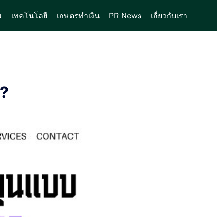
พ
เทคโนโลยี
เกษตรทำเงิน
PR News
เกี่ยวกับเรา
I?