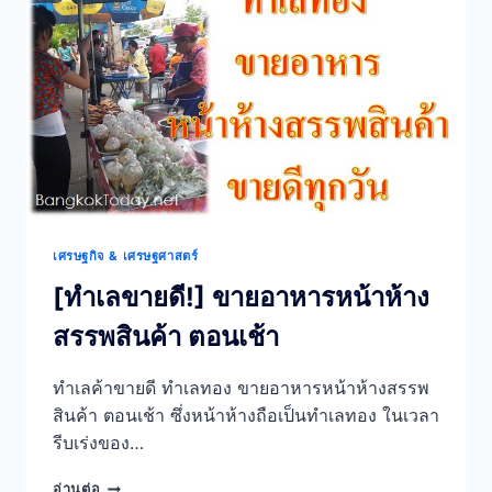
เปล่า
อาหาร
เช้า
ยอด
นิยม
อาหาร
เช้า
ยอด
นิยม+จุด
ขาย
ที่
เศรษฐกิจ & เศรษฐศาสตร์
มัก
มอง
[ทำเลขายดี!] ขายอาหารหน้าห้าง
ข้าม
สรรพสินค้า ตอนเช้า
ทำเลค้าขายดี ทำเลทอง ขายอาหารหน้าห้างสรรพ
สินค้า ตอนเช้า ซึ่งหน้าห้างถือเป็นทำเลทอง ในเวลา
รีบเร่งของ…
[ทำเล
อ่านต่อ