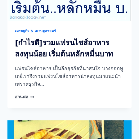
เศรษฐกิจ & เศรษฐศาสตร์
[กำไรดี]รวมแฟรนไชส์อาหาร
ลงทุนน้อย เริ่มต้นหลักหมื่นบาท
แฟรนไชส์อาหาร เป็นอีกธุรกิจที่น่าสนใจ บางกอกทู
เดย์เราจึงรวมแฟรนไชส์อาหารน่าลงทุนมาแนะนำ
เพราะธุรกิจ…
[กำไร
อ่านต่อ
ดี]รวม
แฟ
รน
ไชส์
อาหาร
ลงทุน
น้อย