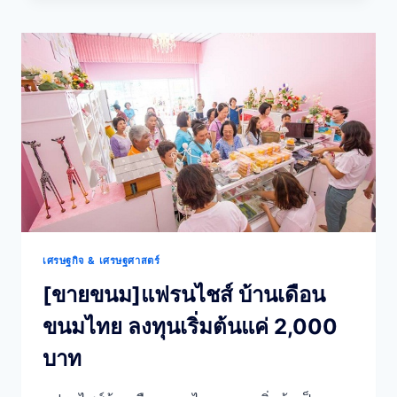
สนใจ
แฟ
รน
ไชส์
ไข่
ม้วน
ร้อย
รส
BY
JAPAN
เศรษฐกิจ & เศรษฐศาสตร์
[ขายขนม]แฟรนไชส์ บ้านเดือน
ขนมไทย ลงทุนเริ่มต้นแค่ 2,000
บาท