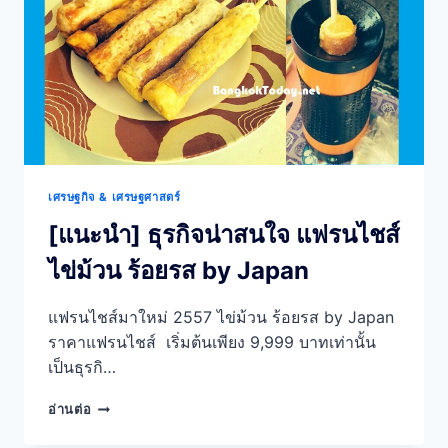
เริ่ม
ต้น
หลัก
หมื่น
บาท
เศรษฐกิจ & เศรษฐศาสตร์
[แนะนำ] ธุรกิจน่าสนใจ แฟรนไชส์
ไข่ม้วน ร้อยรส by Japan
แฟรนไชส์มาใหม่ 2557 ไข่ม้วน ร้อยรส by Japan
ราคาแฟรนไชส์ เริ่มต้นเพียง 9,999 บาทเท่านั้น
เป็นธุรกิ…
[แนะนำ]
อ่านต่อ
ธุรกิจ
น่า