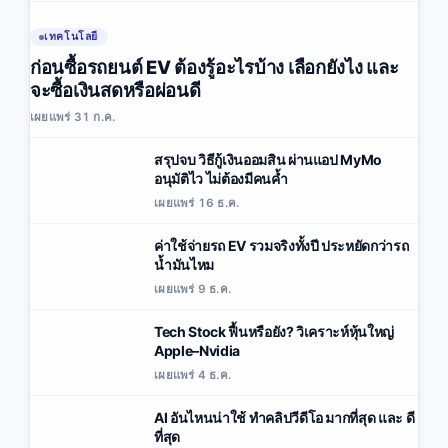
เทคโนโลยี
ก่อนซื้อรถยนต์ EV ต้องรู้อะไรบ้าง เลือกยังไง และ
จะซื้อเงินสดหรือผ่อนดี
เผยแพร่ 31 ก.ค.
สรุปจบ วิธีกู้เงินออมสิน ผ่านแอป MyMo
อนุมัติไว ไม่ต้องมีคนค้ำ
เผยแพร่ 16 ธ.ค.
ค่าใช้จ่ายรถ EV รวมจริงทั้งปี ประหยัดกว่ารถ
น้ำมันไหม
เผยแพร่ 9 ธ.ค.
Tech Stock ฟื้นหรือยัง? วิเคราะห์หุ้นใหญ่
Apple–Nvidia
เผยแพร่ 4 ธ.ค.
AI อันไหนน่าใช้ ทำคลิปวีดีโอ มากที่สุด และ ดี
ที่สุด