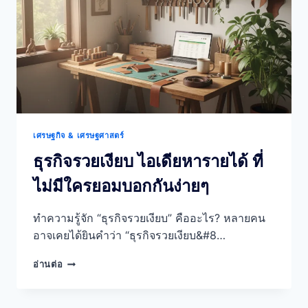
อาชีพ
ทำ
เงิน
เพิ่ม
ที่
ทำได้
จริง
เศรษฐกิจ & เศรษฐศาสตร์
ธุรกิจรวยเงียบ ไอเดียหารายได้ ที่
ไม่มีใครยอมบอกกันง่ายๆ
ทำความรู้จัก “ธุรกิจรวยเงียบ” คืออะไร? หลายคน
อาจเคยได้ยินคำว่า “ธุรกิจรวยเงียบ&#8…
ธุรกิจ
อ่านต่อ
รวย
เงียบ
ไอ