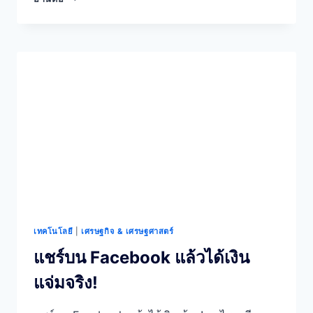
เสริม]ขาย
อะไร
ดี
หลัง
เลิก
งาน
แนะนำ
ขาย
ไข่
ปิ้ง
ลงทุน
น้อย
กำไร
ดี
เทคโนโลยี
|
เศรษฐกิจ & เศรษฐศาสตร์
แชร์บน Facebook แล้วได้เงิน
แจ่มจริง!