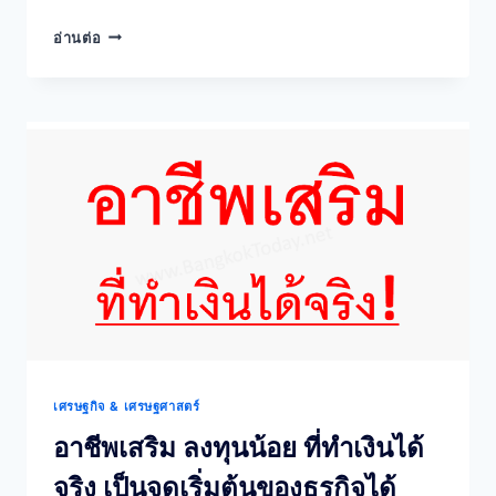
ขาย
อ่านต่อ
ข้าว
เหนียว
หมู
ปิ้ง
ราย
ได้
ดี
ลงทุน
น้อย+สูตร
หมู
ปิ้ง
และ
วิธี
ทำ
เศรษฐกิจ & เศรษฐศาสตร์
อาชีพเสริม ลงทุนน้อย ที่ทำเงินได้
จริง เป็นจุดเริ่มต้นของธุรกิจได้