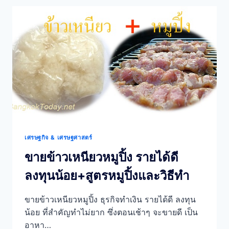
เดีย
หา
ราย
ได้
ที่
ไม่มี
ใคร
ยอม
บอก
กัน
ง่ายๆ
เศรษฐกิจ & เศรษฐศาสตร์
ขายข้าวเหนียวหมูปิ้ง รายได้ดี
ลงทุนน้อย+สูตรหมูปิ้งและวิธีทำ
ขายข้าวเหนียวหมูปิ้ง ธุรกิจทำเงิน รายได้ดี ลงทุน
น้อย ที่สำคัญทำไม่ยาก ซึ่งตอนเช้าๆ จะขายดี เป็น
อาหา…