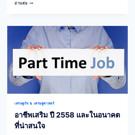
ราย
อ่านต่อ
ได้
เสริม
ทำงาน
ที่
บ้าน
เท
รนด์
อาชีพ
ใหม่
ของ
คน
มี
ฝัน
แต่
ระวัง
พวก
เศรษฐกิจ & เศรษฐศาสตร์
ต้ม
ตุ๋น
อาชีพเสริม ปี 2558 และในอนาคต
ที่น่าสนใจ